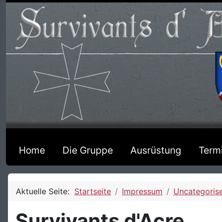
Home
Die Gruppe
Ausrüstung
Term
Aktuelle Seite:
Startseite
Impressum
Uncategoris
Survivants d'Acre