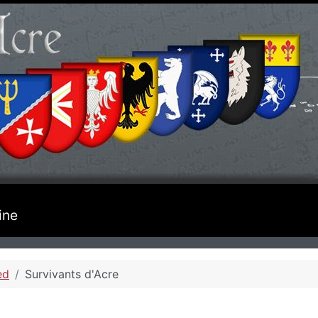
ine
ed
Survivants d'Acre