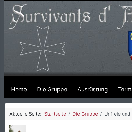
Home
Die Gruppe
Ausrüstung
Term
Aktuelle Seite:
Startseite
Die Gruppe
Unfreie und 